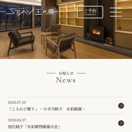
ご予約
reserve
お知らせ
News
2026.07.10
「こもれび便り」 －小手川映子 水彩画展－
2026.04.27
田代純子「水彩植物画展示会」