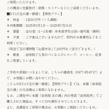
ご利用いただけます。
この機会に社員旅行・研修・セミナーなどにご活用くださいませ。
■STAY玉の湯一棟貸し【特別プラン】
＊ 料金 ：1泊30万円（＋入湯税）
＊対象期間：2025年3月1日 ～ 2025年7月31日
＊ 部屋 ：全10室（1～2名様）※未就学児は添い寝可能（無料）
＊ 夕食 ：ご夕食はございませんので、町内のお食事処などをご
利用ください。
（別注で玉の湯特製「山里弁当」7,200円をご注文できます。）
＊ 朝食 ：由布院で人気のパンならびにスープ、コーヒー、紅茶
をご用意しています。
ご予約や詳細につきましては、こちらの連絡先（0977-85-8717）ま
で、お気軽にお問い合わせください。
こちらのSTAY玉の湯一棟貸し【特別プラン】では、本館「由布院
玉の湯」の大浴場はご利用になれません。
なお、ご滞在中に本館「由布院 玉の湯」内の売店「由布院市」でご
購入された商品は、すべて10％割引させていただきます。
また、会議室をご利用の場合は、お気軽にご相談くださいませ。